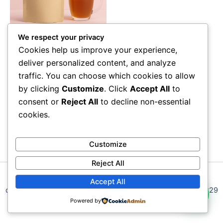
We respect your privacy
cancer du sein
Cookies help us improve your experience,
Traitement naturel contre le
deliver personalized content, and analyze
cancer du sein
traffic. You can choose which cookies to allow
by clicking
Customize
. Click
Accept All
to
Lire la suite
consent or
Reject All
to decline non-essential
cookies.
Customize
Reject All
Médecine Africaine, la santé par les plantes. Pour plus
Accept All
d'information complémentaire veuillez nous contactez au +229
Powered by
95959146