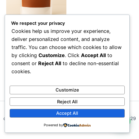
We respect your privacy
Maladies neurologiques et
Cookies help us improve your experience,
nerveuses
deliver personalized content, and analyze
Traitement naturel de
traffic. You can choose which cookies to allow
l’épilepsie
by clicking
Customize
. Click
Accept All
to
Lire la suite
consent or
Reject All
to decline non-essential
cookies.
Customize
Reject All
Médecine Africaine, la santé par les plantes. Pour plus
Accept All
d'information complémentaire veuillez nous contactez au +229
Powered by
95959146