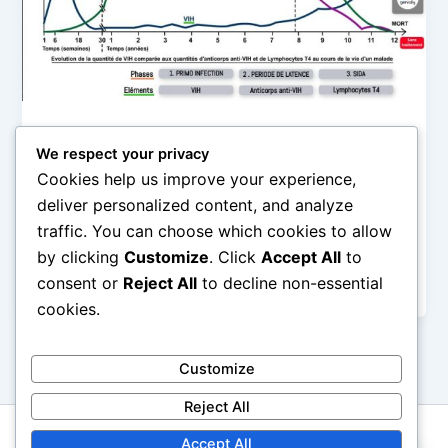
Maladies Virales
We respect your privacy
VIH et SIDA : Les vraies différences
Cookies help us improve your experience,
deliver personalized content, and analyze
admin
/
traffic. You can choose which cookies to allow
Quelle est la différence réelle entre le VIH et le SIDA ?
by clicking
Customize
. Click
Accept All
to
Découvrez notre guide explicatif et notre solution
consent or
Reject All
to decline non-essential
naturelle pour bloquer l’évolution de la maladie.
cookies.
Customize
Reject All
Médecine Africaine, la santé par les plantes. Pour plus
Accept All