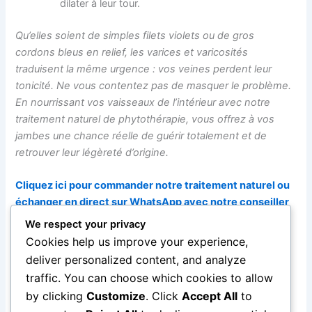
dilater à leur tour.
Qu’elles soient de simples filets violets ou de gros
cordons bleus en relief, les varices et varicosités
traduisent la même urgence : vos veines perdent leur
tonicité. Ne vous contentez pas de masquer le problème.
En nourrissant vos vaisseaux de l’intérieur avec notre
traitement naturel de phytothérapie, vous offrez à vos
jambes une chance réelle de guérir totalement et de
retrouver leur légèreté d’origine.
Cliquez ici pour commander notre traitement naturel ou
échanger en direct sur WhatsApp avec notre conseiller
en phytothérapie.
We respect your privacy
Cookies help us improve your experience,
Pour toute information complémentaire, diagnostic
deliver personalized content, and analyze
personnalisé ou acquisition du traitement:
Contact
traffic. You can choose which cookies to allow
WhatsApp direct : +229 01 95 95 91 46 / +229 01 90 43
by clicking
Customize
. Click
Accept All
to
17 26